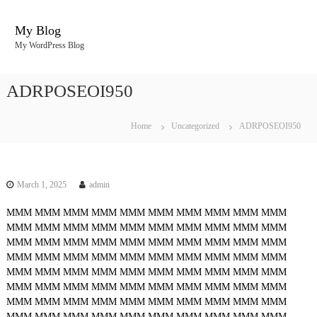
S
k
My Blog
i
My WordPress Blog
p
t
o
ADRPOSEOI950
c
o
n
Home
Uncategorized
ADRPOSEOI950
t
e
n
t
March 1, 2025
admin
MMM
MMM
MMM
MMM
MMM
MMM
MMM
MMM
MMM
MMM
MMM
MMM
MMM
MMM
MMM
MMM
MMM
MMM
MMM
MMM
MMM
MMM
MMM
MMM
MMM
MMM
MMM
MMM
MMM
MMM
MMM
MMM
MMM
MMM
MMM
MMM
MMM
MMM
MMM
MMM
MMM
MMM
MMM
MMM
MMM
MMM
MMM
MMM
MMM
MMM
MMM
MMM
MMM
MMM
MMM
MMM
MMM
MMM
MMM
MMM
MMM
MMM
MMM
MMM
MMM
MMM
MMM
MMM
MMM
MMM
MMM
MMM
MMM
MMM
MMM
MMM
MMM
MMM
MMM
MMM