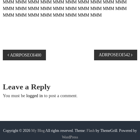
MMM
MMM
MMM
MMM
MMM
MMM
MMM
MMM
MMM
MMM
MMM
MMM
MMM
MMM
MMM
MMM
MMM
MMM
MMM
MMM
MMM
MMM
MMM
MMM
MMM
MMM
MMM
MMM
P
ADRPOSEOI542
ADRPOSEOI400
o
s
Leave a Reply
t
You must be
logged in
to post a comment.
n
a
Copyright © 2026
My Blog
All rights reserved. Theme:
Flash
by ThemeGrill. Powered by
WordPress