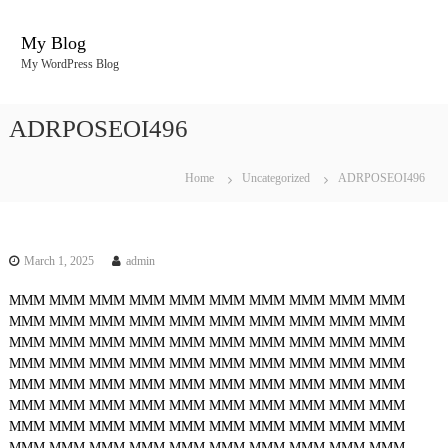
S
k
My Blog
i
My WordPress Blog
p
t
o
ADRPOSEOI496
c
o
n
Home
Uncategorized
ADRPOSEOI496
t
e
n
t
March 1, 2025
admin
MMM
MMM
MMM
MMM
MMM
MMM
MMM
MMM
MMM
MMM
MMM
MMM
MMM
MMM
MMM
MMM
MMM
MMM
MMM
MMM
MMM
MMM
MMM
MMM
MMM
MMM
MMM
MMM
MMM
MMM
MMM
MMM
MMM
MMM
MMM
MMM
MMM
MMM
MMM
MMM
MMM
MMM
MMM
MMM
MMM
MMM
MMM
MMM
MMM
MMM
MMM
MMM
MMM
MMM
MMM
MMM
MMM
MMM
MMM
MMM
MMM
MMM
MMM
MMM
MMM
MMM
MMM
MMM
MMM
MMM
MMM
MMM
MMM
MMM
MMM
MMM
MMM
MMM
MMM
MMM