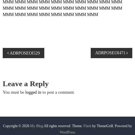
MMM
MMM
MMM
MMM
MMM
MMM
MMM
MMM
MMM
MMM
MMM
MMM
MMM
MMM
MMM
MMM
MMM
MMM
MMM
MMM
MMM
MMM
MMM
MMM
MMM
MMM
MMM
MMM
P
ADRPOSEOI471
ADRPOSEOI529
o
s
Leave a Reply
t
You must be
logged in
to post a comment.
n
a
Copyright © 2026
My Blog
All rights reserved. Theme:
Flash
by ThemeGrill. Powered by
WordPress