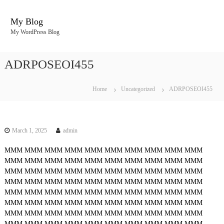
S
k
My Blog
i
My WordPress Blog
p
t
o
ADRPOSEOI455
c
o
n
Home
Uncategorized
ADRPOSEOI455
t
e
n
t
March 1, 2025
admin
MMM
MMM
MMM
MMM
MMM
MMM
MMM
MMM
MMM
MMM
MMM
MMM
MMM
MMM
MMM
MMM
MMM
MMM
MMM
MMM
MMM
MMM
MMM
MMM
MMM
MMM
MMM
MMM
MMM
MMM
MMM
MMM
MMM
MMM
MMM
MMM
MMM
MMM
MMM
MMM
MMM
MMM
MMM
MMM
MMM
MMM
MMM
MMM
MMM
MMM
MMM
MMM
MMM
MMM
MMM
MMM
MMM
MMM
MMM
MMM
MMM
MMM
MMM
MMM
MMM
MMM
MMM
MMM
MMM
MMM
MMM
MMM
MMM
MMM
MMM
MMM
MMM
MMM
MMM
MMM