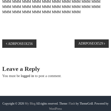
MMM
MMM
MMM
MMM
MMM
MMM
MMM
MMM
MMM
MMM
MMM
MMM
MMM
MMM
MMM
MMM
MMM
MMM
MMM
MMM
MMM
MMM
MMM
MMM
MMM
MMM
MMM
MMM
P
ADRPOSEOI529
ADRPOSEOI256
o
s
Leave a Reply
t
You must be
logged in
to post a comment.
n
a
Copyright © 2026
My Blog
All rights reserved. Theme:
Flash
by ThemeGrill. Powered by
WordPress