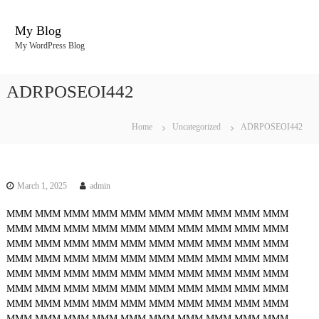
S
k
My Blog
i
My WordPress Blog
p
t
o
ADRPOSEOI442
c
o
n
Home
Uncategorized
ADRPOSEOI442
t
e
n
t
March 1, 2025
admin
MMM
MMM
MMM
MMM
MMM
MMM
MMM
MMM
MMM
MMM
MMM
MMM
MMM
MMM
MMM
MMM
MMM
MMM
MMM
MMM
MMM
MMM
MMM
MMM
MMM
MMM
MMM
MMM
MMM
MMM
MMM
MMM
MMM
MMM
MMM
MMM
MMM
MMM
MMM
MMM
MMM
MMM
MMM
MMM
MMM
MMM
MMM
MMM
MMM
MMM
MMM
MMM
MMM
MMM
MMM
MMM
MMM
MMM
MMM
MMM
MMM
MMM
MMM
MMM
MMM
MMM
MMM
MMM
MMM
MMM
MMM
MMM
MMM
MMM
MMM
MMM
MMM
MMM
MMM
MMM