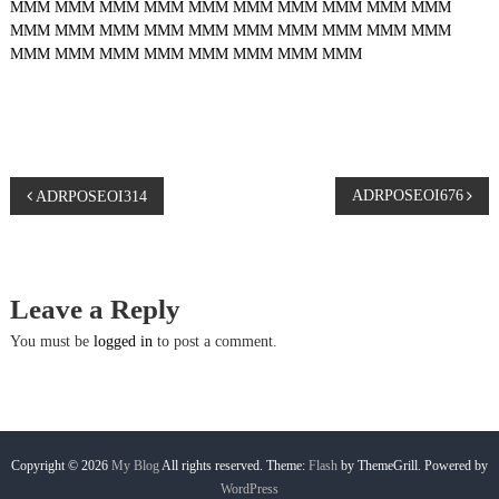
MMM
MMM
MMM
MMM
MMM
MMM
MMM
MMM
MMM
MMM
MMM
MMM
MMM
MMM
MMM
MMM
MMM
MMM
MMM
MMM
MMM
MMM
MMM
MMM
MMM
MMM
MMM
MMM
P
ADRPOSEOI676
ADRPOSEOI314
o
s
Leave a Reply
t
You must be
logged in
to post a comment.
n
a
Copyright © 2026
My Blog
All rights reserved. Theme:
Flash
by ThemeGrill. Powered by
WordPress