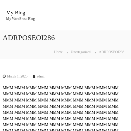
S
k
My Blog
i
My WordPress Blog
p
t
o
ADRPOSEOI286
c
o
n
Home
Uncategorized
ADRPOSEOI286
t
e
n
t
March 1, 2025
admin
MMM
MMM
MMM
MMM
MMM
MMM
MMM
MMM
MMM
MMM
MMM
MMM
MMM
MMM
MMM
MMM
MMM
MMM
MMM
MMM
MMM
MMM
MMM
MMM
MMM
MMM
MMM
MMM
MMM
MMM
MMM
MMM
MMM
MMM
MMM
MMM
MMM
MMM
MMM
MMM
MMM
MMM
MMM
MMM
MMM
MMM
MMM
MMM
MMM
MMM
MMM
MMM
MMM
MMM
MMM
MMM
MMM
MMM
MMM
MMM
MMM
MMM
MMM
MMM
MMM
MMM
MMM
MMM
MMM
MMM
MMM
MMM
MMM
MMM
MMM
MMM
MMM
MMM
MMM
MMM