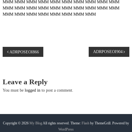
MMM
MMM
MMM
MMM
MMM
MMM
MMM
MMM
MMM
MMM
MMM
MMM
MMM
MMM
MMM
MMM
MMM
MMM
MMM
MMM
MMM
MMM
MMM
MMM
MMM
MMM
MMM
MMM
P
ADRPOSEOI904
ADRPOSEOI866
o
s
Leave a Reply
t
You must be
logged in
to post a comment.
n
a
Copyright © 2026
My Blog
All rights reserved. Theme:
Flash
by ThemeGrill. Powered by
WordPress